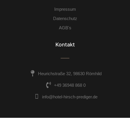
Impressum
Datenschutz
AGB's
Kontakt
Heurichstraße 32, 98630 Römhild
+49 36948 868 0
info@hotel-hirsch-prediger.de