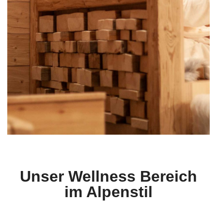
Unser Wellness Bereich
Wellness Pur!
im Alpenstil
Entspannen
Sie in unserer Alpenhütte