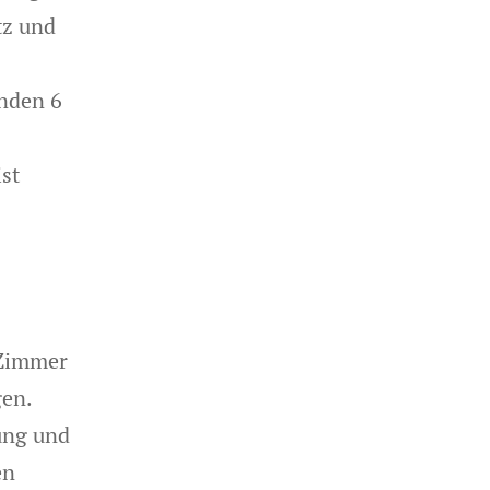
tz und
unden 6
st
 Zimmer
gen.
sung und
en