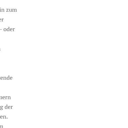
min zum
er
- oder
m
tende
mern
g der
en.
om