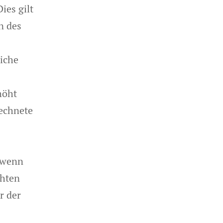
ies gilt
n des
liche
höht
rechnete
 wenn
chten
r der