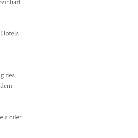
reinbart
 Hotels
ng des
s dem
e
els oder