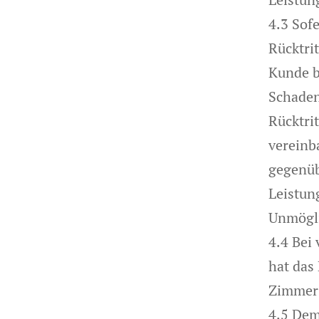
4.3 Sof
Rücktrit
Kunde b
Schaden
Rücktri
vereinb
gegenüb
Leistun
Unmögli
4.4 Bei
hat das
Zimmer 
4.5 Dem