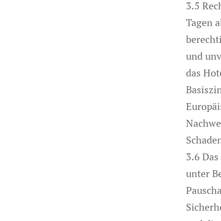
3.5 Rec
Tagen a
berechti
und unv
das Hot
Basiszi
Europäi
Nachwei
Schaden
3.6 Das 
unter B
Pauscha
Sicherh