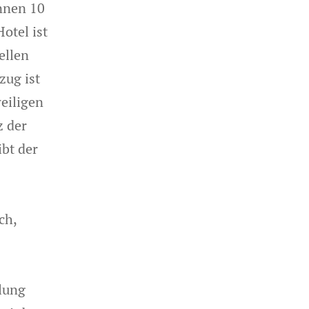
nnen 10
otel ist
ellen
zug ist
eiligen
z der
bt der
ch,
lung