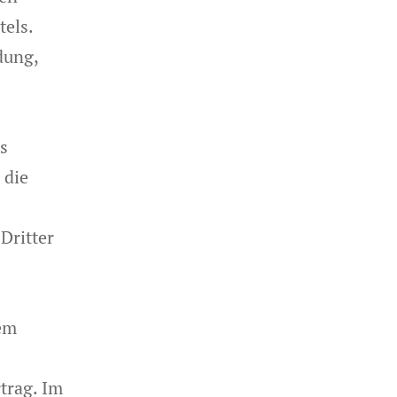
tels.
dung,
s
 die
Dritter
em
trag. Im