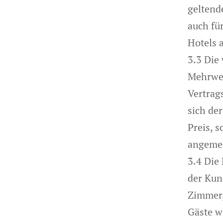
geltend
auch fü
Hotels a
3.3 Die 
Mehrwer
Vertrag
sich de
Preis, s
angemes
3.4 Die
der Kun
Zimmer,
Gäste w