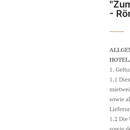
"Zum
- Rö
ALLGE
HOTEL
1. Gelt
1.1 Die
mietwei
sowie a
Lieferu
1.2 Die
sowie d