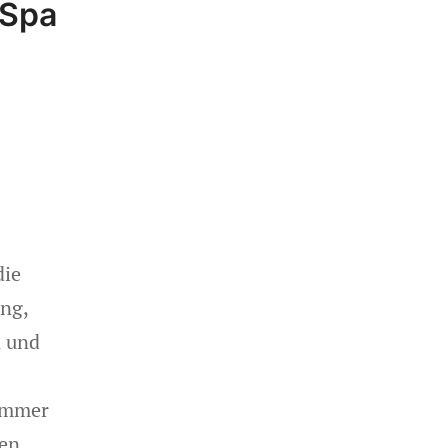
 Spa
die
ng,
n und
Zimmer
ken