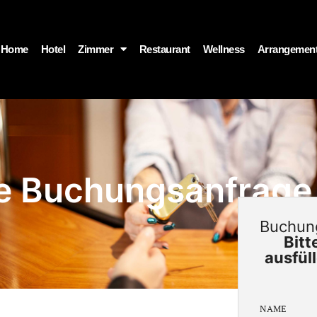
Home
Hotel
Zimmer
Restaurant
Wellness
Arrangemen
re Buchungsanfrage
Buchun
Bitt
ausfül
NAME