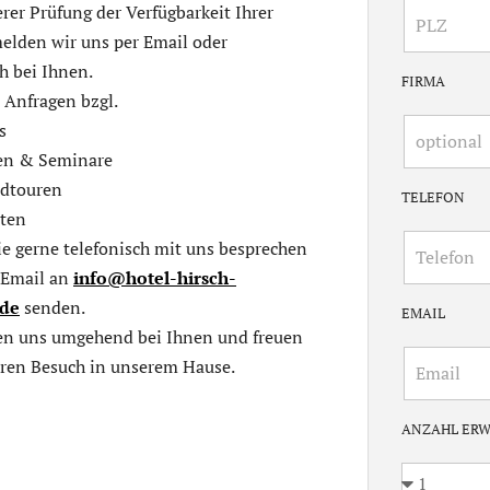
rer Prüfung der Verfügbarkeit Ihrer
elden wir uns per Email oder
h bei Ihnen.
FIRMA
 Anfragen bzgl.
s
en & Seminare
adtouren
TELEFON
iten
e gerne telefonisch mit uns besprechen
 Email an
info@hotel-hirsch-
.de
senden.
EMAIL
en uns umgehend bei Ihnen und freuen
hren Besuch in unserem Hause.
ANZAHL ER