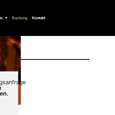
ts
Buchung
Kontakt
gsanfrage
e
len.