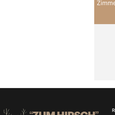
Zimme
R