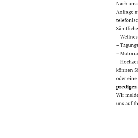
Nach unse
Anfrage m
telefonisc
Sämtliche
– Wellnes
– Tagung
– Motorr
– Hochze
können Si
oder eine
prediger
Wir meld
uns auf I