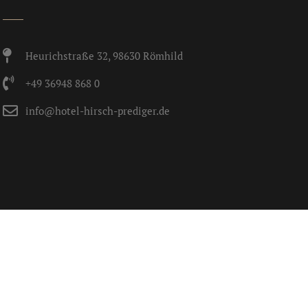
Heurichstraße 32, 98630 Römhild
+49 36948 868 0
info@hotel-hirsch-prediger.de