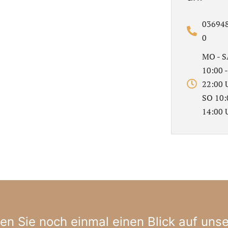
036948
0
MO - S
10:00 -
22:00 
SO 10:
14:00 
n Sie noch einmal einen Blick auf uns