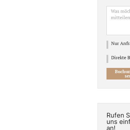
Nur Anfr
Direkte 
Buchun
se
Rufen S
uns ein
an!