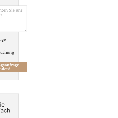
age
Buchung
gsanfrage
nden!
ie
fach