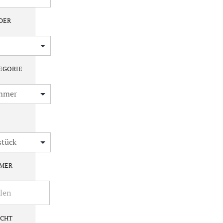
DER
EGORIE
MMER
ICHT